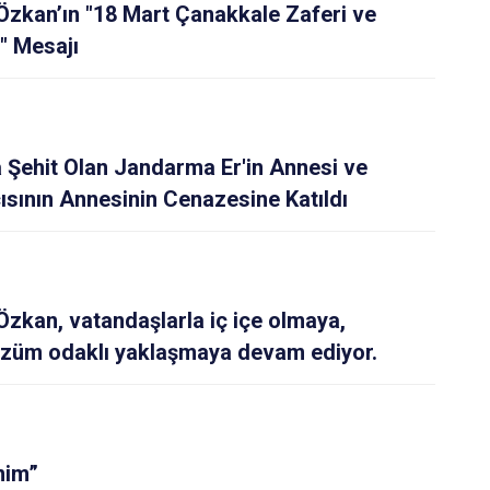
Özkan’ın "18 Mart Çanakkale Zaferi ve
" Mesajı
a Şehit Olan Jandarma Er'in Annesi ve
ısının Annesinin Cenazesine Katıldı
Özkan, vatandaşlarla iç içe olmaya,
çözüm odaklı yaklaşmaya devam ediyor.
nim”