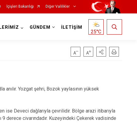
İçişleri Bakanlığı
Diğer Valilikler
LERİMİZ
GÜNDEM
İLETİŞİM
25
°C
la anılır. Yozgat şehri, Bozok yaylasının yüksek
 ise Deveci dağlarıyla çevrilidir. Bölge arazi itibarıyla
ması 9 derece civarındadır. Kuzeyindeki Çekerek vadisinde