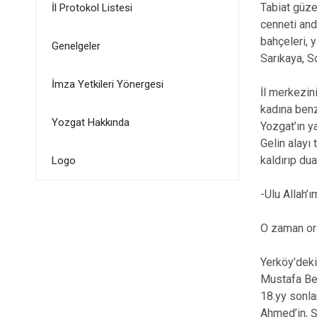
Tabiat güze
İl Protokol Listesi
cenneti andı
bahçeleri, y
Genelgeler
Sarıkaya, S
İmza Yetkileri Yönergesi
İl merkezin
kadına benze
Yozgat Hakkında
Yozgat’ın y
Gelin alayı
kaldırıp dua
Logo
-Ulu Allah’
O zaman ora
Yerköy’deki
Mustafa Bey
18.yy sonla
Ahmed’in, Ş