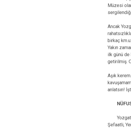
Müzesi olar
sergilendiğ
Ancak Yozga
rahatsızlıkl
birkaç km.u
Yakın zamanl
ilk günü de
getirilmiş. 
Aşık kerem.
kavuşamamış
anlatsın! İ
NÜFU
Yozgat 
Şefaatli, Ye