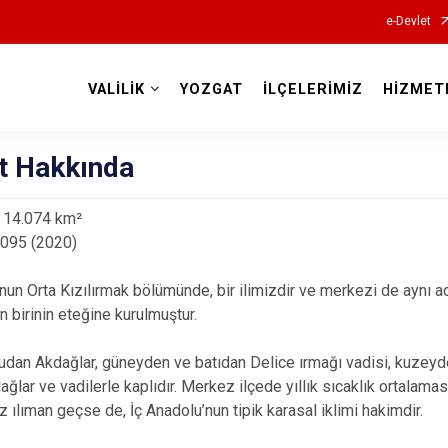
e-Devlet
VALİLİK
YOZGAT
İLÇELERİMİZ
HİZMET
Valilikler
t Hakkında
 14.074 km²
 095 (2020)
nun Orta Kızılırmak bölümünde, bir ilimizdir ve merkezi de aynı ad
n birinin eteğine kurulmuştur.
oğudan Akdağlar, güneyden ve batıdan Delice ırmağı vadisi, kuzeyden
dağlar ve vadilerle kaplıdır. Merkez ilçede yıllık sıcaklık ortala
az ılıman geçse de, İç Anadolu’nun tipik karasal iklimi hakimdir.