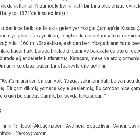
ak da kullanılan Nizamoğlu Evi iki katlı bir bina olup ahşap oymala
i bu yapı.1871’de inşa edilmiştir.
t denince belki de ilk akla gelen yer Yozgat Çamlığı’dır Kısaca Ça
arına iyi gelen su kaynakları, ağaçları ile cennet misali bir mesirel
zağında,1360 m. yükseklikte, eskiden beri Yozgatlıların hatta çev
ara kadar halk, burada kiraladığı çadır ve barakalarda oturur, gece
 burada eğlencelerle kutlanırmış. Karaçam, meşe ve ardıç ormanlar
Ormanın kuruluşu, bugün bir efsaneyle dile getirilir.
”Aslı”sını ararken bir gün yolu Yozgat yakınlarındaki bu yamaca 
. Bir çam dikmiş yamaca şöyle seslenmiş; Bu çamdan nice çamlar f
şte o gün bu gündür. Çamlık, bir sevda türküsüdür…”
S
İlinin 13 ilçesi (Akdağmadeni, Aydıncık, Boğazlıyan, Çandır, Çayır
nifakılı, Yerköy) vardır.