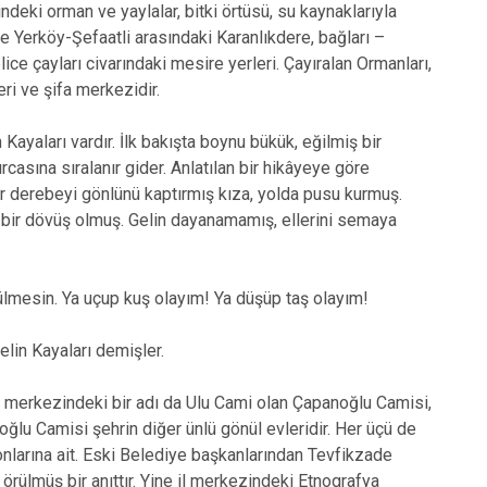
deki orman ve yaylalar, bitki örtüsü, su kaynaklarıyla
lde Yerköy-Şefaatli arasındaki Karanlıkdere, bağları –
lice çayları civarındaki mesire yerleri. Çayıralan Ormanları,
ri ve şifa merkezidir.
Kayaları vardır. İlk bakışta boynu bükük, eğilmiş bir
rcasına sıralanır gider. Anlatılan bir hikâyeye göre
bir derebeyi gönlünü kaptırmış kıza, yolda pusu kurmuş.
ı bir dövüş olmuş. Gelin dayanamamış, ellerini semaya
lmesin. Ya uçup kuş olayım! Ya düşüp taş olayım!
elin Kayaları demişler.
il merkezindeki bir adı da Ulu Cami olan Çapanoğlu Camisi,
oğlu Camisi şehrin diğer ünlü gönül evleridir. Her üçü de
nlarına ait. Eski Belediye başkanlarından Tevfikzade
 örülmüş bir anıttır. Yine il merkezindeki Etnografya