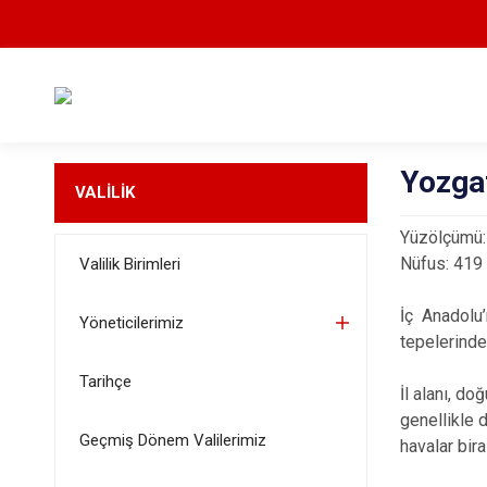
Yozga
VALİLİK
Yüzölçümü:
Nüfus: 419
Valilik Birimleri
İç Anadolu’
Yöneticilerimiz
tepelerinde
Tarihçe
İl alanı, d
genellikle 
Geçmiş Dönem Valilerimiz
havalar bir