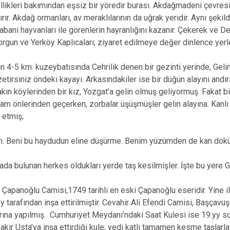
llikleri bakımından eşsiz bir yöredir burası. Akdağmadeni çevresin
rır. Akdağ ormanları, av meraklılarının da uğrak yeridir. Aynı şeki
abani hayvanları ile görenlerin hayranlığını kazanır. Çekerek ve De
orgun ve Yerköy Kaplıcaları; ziyaret edilmeye değer dinlence yerle
in 4-5 km. kuzeybatısında Cehrilik denen bir gezinti yerinde, Gelin 
tirsiniz öndeki kayayı. Arkasındakiler ise bir düğün alayını andırı
akın köylerinden bir kız, Yozgat’a gelin olmuş geliyormuş. Fakat 
 tam önlerinden geçerken, zorbalar üşüşmüşler gelin alayına. Kanl
 etmiş;
ım. Beni bu haydudun eline düşürme. Benim yüzümden de kan dökü
da bulunan herkes oldukları yerde taş kesilmişler. İşte bu yere G
 Çapanoğlu Camisi,1749 tarihli en eski Çapanoğlu eseridir. Yine 
 tarafından inşa ettirilmiştir. Cevahir Ali Efendi Camisi, Başçavuş
rına yapılmış. Cumhuriyet Meydanı’ndaki Saat Kulesi ise 19.yy so
akir Usta’ya inşa ettirdiği kule; yedi katlı tamamen kesme taşlarla