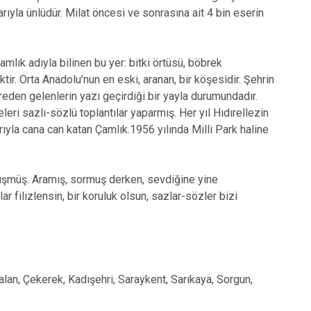
rıyla ünlüdür. Milat öncesi ve sonrasına ait 4 bin eserin
mlık adıyla bilinen bu yer: bitki örtüsü, böbrek
iktir. Orta Anadolu’nun en eski, aranan, bir köşesidir. Şehrin
reden gelenlerin yazı geçirdiği bir yayla durumundadır.
leri sazlı-sözlü toplantılar yaparmış. Her yıl Hıdırellezin
ıyla cana can katan Çamlık.1956 yılında Milli Park haline
düşmüş. Aramış, sormuş derken, sevdiğine yine
ilizlensin, bir koruluk olsun, sazlar-sözler bizi
alan, Çekerek, Kadışehri, Saraykent, Sarıkaya, Sorgun,