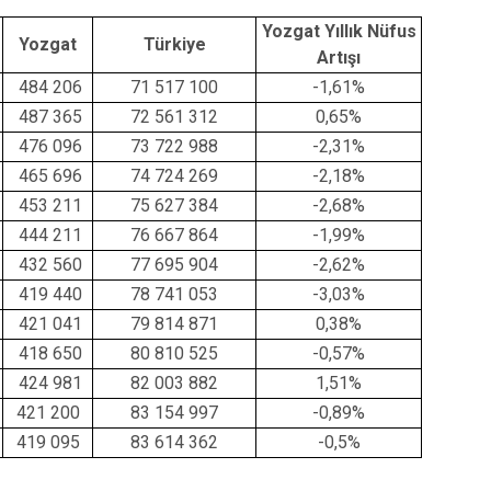
Yozgat Yıllık Nüfus
Yozgat
Türkiye
Artışı
484 206
71 517 100
-1,61%
487 365
72 561 312
0,65%
476 096
73 722 988
-2,31%
465 696
74 724 269
-2,18%
453 211
75 627 384
-2,68%
444 211
76 667 864
-1,99%
432 560
77 695 904
-2,62%
419 440
78 741 053
-3,03%
421 041
79 814 871
0,38%
418 650
80 810 525
-0,57%
424 981
82 003 882
1,51%
421 200
83 154 997
-0,89
%
419 095
83 614 362
-0,5
%