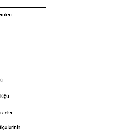
emleri
ğü
rlüğü
örevler
lçelerinin