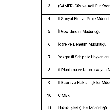
3
(GAMER) Güv. ve Acil Dur.Koor
4
İl Sosyal Etüt ve Proje Müdürl
5
İl Göç İdaresi Müdürlüğü
6
İdare ve Denetim Müdürlüğü
7
Yozgat İli Sahipsiz Hayvanları 
8
İl Planlama ve Koordinasyon 
9
İl Basın ve Halkla İlişkiler Müd
10
CİMER
11
Hukuk İşleri Şube Müdürlüğü