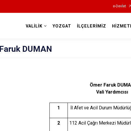
e-Devlet
VALİLİK
YOZGAT
İLÇELERİMİZ
HİZMET
Valilikler
 Faruk DUMAN
Ömer Faruk DUM
Vali Yardımcısı
1
İl Afet ve Acil Durum Müdürlü
2
112 Acil Çağrı Merkezi Müdür