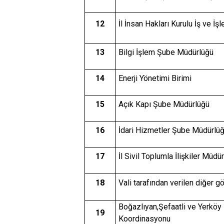
12
İl İnsan Hakları Kurulu İş ve İşl
13
Bilgi İşlem Şube Müdürlüğü
14
Enerji Yönetimi Birimi
15
Açık Kapı Şube Müdürlüğü
16
İdari Hizmetler Şube Müdürlü
17
İl Sivil Toplumla İlişkiler Müdü
18
Vali tarafından verilen diğer g
Boğazlıyan,Şefaatli ve Yerköy İ
19
Koordinasyonu