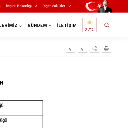
İçişleri Bakanlığı
Diğer Valilikler
LERİMİZ
GÜNDEM
İLETİŞİM
27
°C
AN
ğü
lüğü