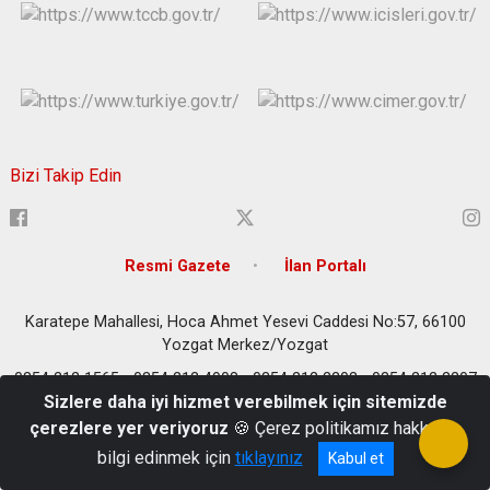
Bizi Takip Edin
Resmi Gazete
İlan Portalı
Karatepe Mahallesi, Hoca Ahmet Yesevi Caddesi No:57, 66100
Yozgat Merkez/Yozgat
0354 212 1565 - 0354 212 4908 - 0354 212 2203 - 0354 212 2207
Sizlere daha iyi hizmet verebilmek için sitemizde
- 0354 212 3643 - 0354 212 4337
çerezlere yer veriyoruz
🍪 Çerez politikamız hakkında
bilgi edinmek için
tıklayınız
Kabul et