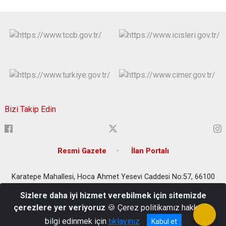
Bizi Takip Edin
Resmi Gazete
İlan Portalı
Karatepe Mahallesi, Hoca Ahmet Yesevi Caddesi No:57, 66100
Yozgat Merkez/Yozgat
Sizlere daha iyi hizmet verebilmek için sitemizde
0354 212 1565 - 0354 212 4908 - 0354 212 2203 - 0354 212 2207
çerezlere yer veriyoruz
🍪 Çerez politikamız hakkında
- 0354 212 3643 - 0354 212 4337
bilgi edinmek için
tıklayınız
Kabul et